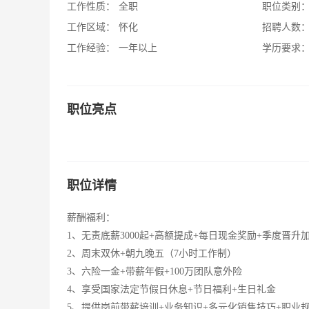
工作性质：
全职
职位类别
工作区域：
怀化
招聘人数
工作经验：
一年以上
学历要求
职位亮点
职位详情
薪酬福利：
1、无责底薪3000起+高额提成+每日现金奖励+季度晋升
2、周末双休+朝九晚五（7小时工作制）
3、六险一金+带薪年假+100万团队意外险
4、享受国家法定节假日休息+节日福利+生日礼金
5、提供岗前带薪培训+业务知识+多元化销售技巧+职业