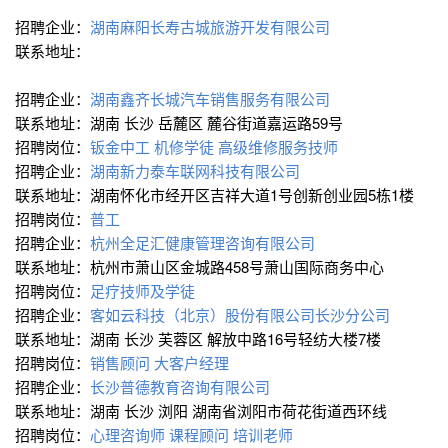
招聘企业：
湖南麻阳长寿古城旅游开发有限公司
联系地址：
招聘企业：
湖南鑫齐长城汽车销售服务有限公司
联系地址：湖南 长沙 岳麓区 麓谷街道嘉运路59号
招聘岗位：
钣金中工
机修学徒
高级维修服务技师
招聘企业：
湖南新力泰车联网科技有限公司
联系地址：湖南怀化市经开区吉祥大道1号创新创业园5栋1楼
招聘岗位：
普工
招聘企业：
杭州全足汇健康管理咨询有限公司
联系地址：杭州市萧山区金城路458号萧山国际商务中心
招聘岗位：
足疗技师及学徒
招聘企业：
客如云科技（北京）股份有限公司长沙分公司
联系地址：湖南 长沙 芙蓉区 解放中路16号轻纺大楼7楼
招聘岗位：
销售顾问
大客户经理
招聘企业：
长沙普德教育咨询有限公司
联系地址：湖南 长沙 浏阳 湖南省浏阳市荷花街道西环线
招聘岗位：
心理咨询师
课程顾问
培训老师