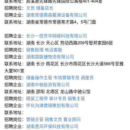
联系地址：辰溪县先锋路先锋国际公寓楼401-404室
招聘岗位：
文员
储备店长
招聘企业：
湖南常德鼎森暖通设备有限公司
联系地址：湖南省常德市常德育才路4，5号门面
招聘企业：
长沙一揽芳华网络科技有限公司
联系地址：湖南 长沙 天心区 劳动西路209号智邦家园6层
招聘岗位：
销售助理
电话客服
招聘企业：
湖南国联捷物流有限公司
联系地址：湖南 长沙 雨花区 长沙市雨花区长沙大道566号至雅
大厦901室
招聘岗位：
储备操作主管
市场营销专员
调度员
招聘企业：
湖南中驰投资有限公司
联系地址：湖南 邵阳 北塔区 龙山路中驰公馆
招聘岗位：
精装工程师
审计专员
销售主管
招聘企业：
怀化沟通营销策划有限公司
联系地址：
招聘岗位：
营销主管
销售文员
置业顾问
招聘企业：
湖南意风环保科技有限公司