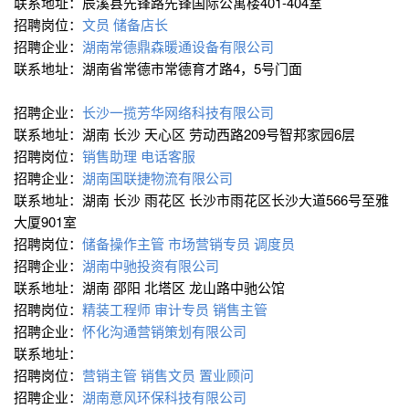
联系地址：辰溪县先锋路先锋国际公寓楼401-404室
招聘岗位：
文员
储备店长
招聘企业：
湖南常德鼎森暖通设备有限公司
联系地址：湖南省常德市常德育才路4，5号门面
招聘企业：
长沙一揽芳华网络科技有限公司
联系地址：湖南 长沙 天心区 劳动西路209号智邦家园6层
招聘岗位：
销售助理
电话客服
招聘企业：
湖南国联捷物流有限公司
联系地址：湖南 长沙 雨花区 长沙市雨花区长沙大道566号至雅
大厦901室
招聘岗位：
储备操作主管
市场营销专员
调度员
招聘企业：
湖南中驰投资有限公司
联系地址：湖南 邵阳 北塔区 龙山路中驰公馆
招聘岗位：
精装工程师
审计专员
销售主管
招聘企业：
怀化沟通营销策划有限公司
联系地址：
招聘岗位：
营销主管
销售文员
置业顾问
招聘企业：
湖南意风环保科技有限公司