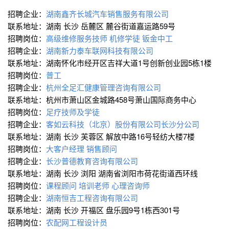
招聘企业：
湖南鑫齐长城汽车销售服务有限公司
联系地址：湖南 长沙 岳麓区 麓谷街道嘉运路59号
招聘岗位：
高级维修服务技师
机修学徒
钣金中工
招聘企业：
湖南新力泰车联网科技有限公司
联系地址：湖南怀化市经开区吉祥大道1号创新创业园5栋1楼
招聘岗位：
普工
招聘企业：
杭州全足汇健康管理咨询有限公司
联系地址：杭州市萧山区金城路458号萧山国际商务中心
招聘岗位：
足疗技师及学徒
招聘企业：
客如云科技（北京）股份有限公司长沙分公司
联系地址：湖南 长沙 芙蓉区 解放中路16号轻纺大楼7楼
招聘岗位：
大客户经理
销售顾问
招聘企业：
长沙普德教育咨询有限公司
联系地址：湖南 长沙 浏阳 湖南省浏阳市荷花街道西环线
招聘岗位：
课程顾问
培训老师
心理咨询师
招聘企业：
湖南恒吉工程咨询有限公司
联系地址：湖南 长沙 开福区 盘乐园9号1栋西301号
招聘岗位：
农配网工程设计员