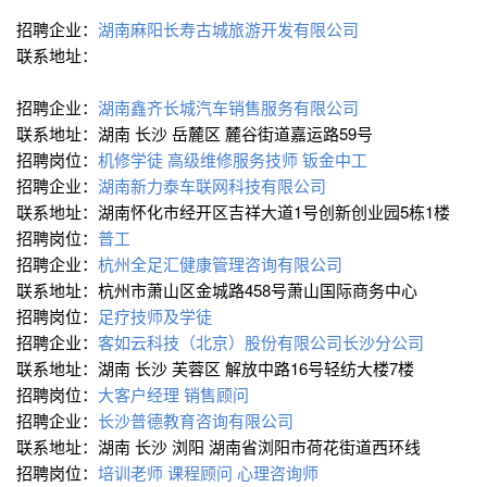
招聘企业：
湖南麻阳长寿古城旅游开发有限公司
联系地址：
招聘企业：
湖南鑫齐长城汽车销售服务有限公司
联系地址：湖南 长沙 岳麓区 麓谷街道嘉运路59号
招聘岗位：
机修学徒
高级维修服务技师
钣金中工
招聘企业：
湖南新力泰车联网科技有限公司
联系地址：湖南怀化市经开区吉祥大道1号创新创业园5栋1楼
招聘岗位：
普工
招聘企业：
杭州全足汇健康管理咨询有限公司
联系地址：杭州市萧山区金城路458号萧山国际商务中心
招聘岗位：
足疗技师及学徒
招聘企业：
客如云科技（北京）股份有限公司长沙分公司
联系地址：湖南 长沙 芙蓉区 解放中路16号轻纺大楼7楼
招聘岗位：
大客户经理
销售顾问
招聘企业：
长沙普德教育咨询有限公司
联系地址：湖南 长沙 浏阳 湖南省浏阳市荷花街道西环线
招聘岗位：
培训老师
课程顾问
心理咨询师