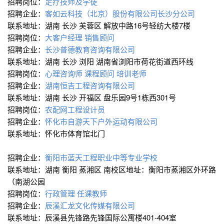
招聘岗位：
足疗技师及学徒
招聘企业：
客如云科技（北京）股份有限公司长沙分公司
联系地址：湖南 长沙 芙蓉区 解放中路16号轻纺大楼7楼
招聘岗位：
大客户经理
销售顾问
招聘企业：
长沙普德教育咨询有限公司
联系地址：湖南 长沙 浏阳 湖南省浏阳市荷花街道西环线
招聘岗位：
心理咨询师
课程顾问
培训老师
招聘企业：
湖南恒吉工程咨询有限公司
联系地址：湖南 长沙 开福区 盘乐园9号1栋西301号
招聘岗位：
农配网工程设计员
招聘企业：
怀化市自游天下户外运动有限公司
联系地址：怀化市体育馆北门
招聘企业：
衡阳市蓝天工程职业中等专业学校
联系地址：湖南 衡阳 蒸湘区 南校区地址：衡阳市蒸湘区外环路
（南湖公园
招聘岗位：
行政管理
任课教师
招聘企业：
辰溪汇龙文化传媒有限公司
联系地址：辰溪县先锋路先锋国际公寓楼401-404室