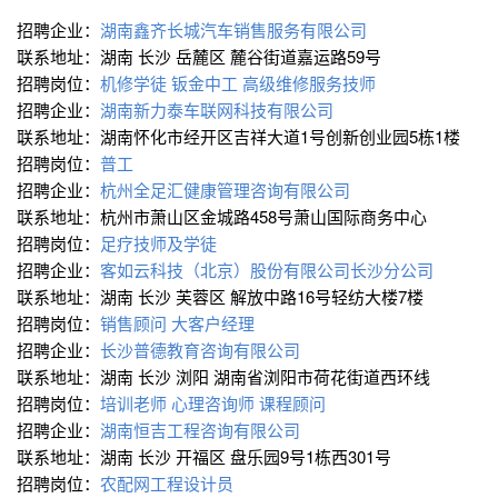
招聘企业：
湖南鑫齐长城汽车销售服务有限公司
联系地址：湖南 长沙 岳麓区 麓谷街道嘉运路59号
招聘岗位：
机修学徒
钣金中工
高级维修服务技师
招聘企业：
湖南新力泰车联网科技有限公司
联系地址：湖南怀化市经开区吉祥大道1号创新创业园5栋1楼
招聘岗位：
普工
招聘企业：
杭州全足汇健康管理咨询有限公司
联系地址：杭州市萧山区金城路458号萧山国际商务中心
招聘岗位：
足疗技师及学徒
招聘企业：
客如云科技（北京）股份有限公司长沙分公司
联系地址：湖南 长沙 芙蓉区 解放中路16号轻纺大楼7楼
招聘岗位：
销售顾问
大客户经理
招聘企业：
长沙普德教育咨询有限公司
联系地址：湖南 长沙 浏阳 湖南省浏阳市荷花街道西环线
招聘岗位：
培训老师
心理咨询师
课程顾问
招聘企业：
湖南恒吉工程咨询有限公司
联系地址：湖南 长沙 开福区 盘乐园9号1栋西301号
招聘岗位：
农配网工程设计员